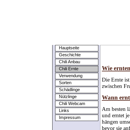
Hauptseite
Geschichte
Chili Anbau
Wie ernten
Chili Ernte
Verwendung
Die Ernte ist
Sorten
zwischen Fru
Schädlinge
Nützlinge
Wann ernt
Chili Webcam
Am besten lä
Links
und erntet je
Impressum
hängen umso 
bevor sie an