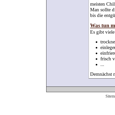
meisten Chil
Man sollte d
bis die entgü
Was tun mi
Es gibt viel
trockn
einlege
einfrie
frisch 
...
Demnächst m
Sitem